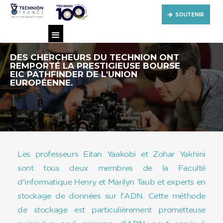
SOUTENIR
DES CHERCHEURS DU TECHNION ONT
REMPORTÉ LA PRESTIGIEUSE BOURSE
EIC PATHFINDER DE L'UNION
EUROPÉENNE.
Les professeurs Eitan Yaakobi et Zohar Yakhini
sont tous deux membres de la Faculté
d'informatique Henry et Marilyn Taub et experts en
stockage de données sur l'ADN. Cette méthode
de stockage est particulièrement prometteuse