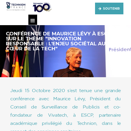
SOUTENIR
CONFÉRENCE DE MAURICE LÉVY À ESCP
SUR LE THÈME "INNOVATION
RESPONSABLE : L’ENJEU SOCIÉTAL AU
CŒUR DE LA TECH"
Jeudi 15 Octobre 2020 s’est tenue une grande
conférence avec Maurice Lévy, Président du
Conseil de Surveillance de Publicis et co-
fondateur de Vivatech, à ESCP, partenaire
académique privilégié du Technion, dans le